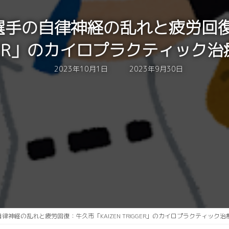
選手の自律神経の乱れと疲労回復
GER」のカイロプラクティック
最
2023年10月1日
2023年9月30日
終
更
新
日
時
:
自律神経の乱れと疲労回復：牛久市「KAIZEN TRIGGER」のカイロプラクティック