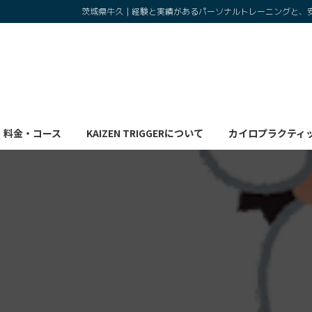
コ
ナ
茨城県牛久｜経験と実績があるパーソナルトレーニングと、
ン
ビ
テ
ゲ
ン
ー
ツ
シ
へ
ョ
ス
ン
キ
に
料金・コース
KAIZEN TRIGGERについて
カイロプラクティ
ッ
移
プ
動