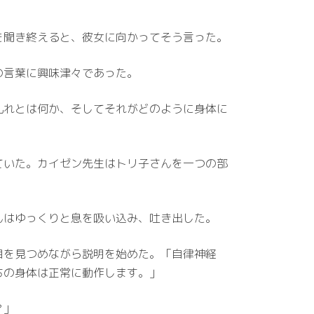
を聞き終えると、彼女に向かってそう言った。
の言葉に興味津々であった。
乱れとは何か、そしてそれがどのように身体に
ていた。カイゼン先生はトリ子さんを一つの部
んはゆっくりと息を吸い込み、吐き出した。
目を見つめながら説明を始めた。「自律神経
ちの身体は正常に動作します。」
？」