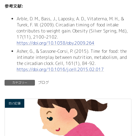
参考文献:
Arble, D. M., Bass, J., Laposky, A. D., Vitaterna, M. H., &
Turek, F. W. (2009). Circadian timing of food intake
contributes to weight gain. Obesity (Silver Spring, Md.),
17(11), 2100–2102.
https://doi.org/10.1038/oby.2009.264
Asher, G., & Sassone-Corsi, P. (2015). Time for food: the
intimate interplay between nutrition, metabolism, and
the circadian clock. Cell, 161(1), 84-92.
https://doi.org/10.1016/j.cell.2015.02.017
ブログ
カテゴリー
前の記事