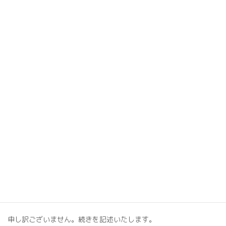
結論
私たちの身体は、外部の環境や内部のリズム、そして選択した生
活スタイルによって形成されます。この複雑なバランスの中で、
サーカディアンリズムと食事のタイミングは中心的な役割を果た
しています。しかし、このバランスを保つための適切なサポート
が不足している現代社会では、健康的な生活を送ることが難しく
なっています。
牛久市のKAIZEN TRIGGERは、この問題を解決するためのユニーク
なアプローチを提供しています。カイロプラクティック整体とパ
ーソナルトレーニングの融合により、身体の内外からのサポート
を実現しています。このアプローチにより、私たちはサーカディ
アンリズムを最適化し、それに基づく生活のリズムや食事のタイ
ミングを整えることができます。
最後に、3つのポイントを強調したいと思います
申し訳ございません。続きを記述いたします。