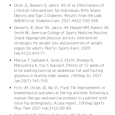
Unick JL, Beavers D, Jakicic JM, et al. Effectiveness of
Lifestyle Interventions for Individuals With Severe
Obesity and Type 2 Diabetes: Results from the Look
AHEAD trial. Diabetes Care. 2021;44(2):340-348.
Donnelly JE, Blair SN, Jakicic JM, Manore MM, Rankin JW,
Smith BK, American College of Sports Medicine Position
Stand. Appropriate physical activity intervention
strategies for weight loss and prevention of weight
regain for adults. Med Sci Sports Exerc. 2009
Feb;41(2):459-71.
Matsuo T, Saotome K, Seino S, Eto M, Shimojo N,
Matsushita A, Itai Y, Kukida K. Effects of 12 weeks of
brisk walking exercise on abdominal fat and fasting
glycemia in healthy older women. J Orthop Sci. 2021
Jan;26(1):143-150.
Fritz JM, Childs JD, Wu SS, Flynn TW. Improvements in
biomechanical outcomes at the hip and knee following a
manual therapy and exercise protocol in a patient with
total hip arthroplasty: A case report. J Orthop Sports
Phys Ther. 2021 Feb;51(2):80-89.