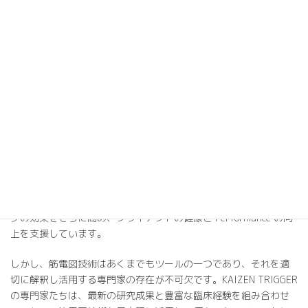
2. フォーム改善と動作の最適化：エクササイズ中の筋活動を分析
することで、正しいフォームや効率的な動作パターンを指導する
ことができます。これにより、トレーニングの質を向上させ、よ
り効果的な筋力増強や体型改善を実現することができます。
3. 進捗の客観的評価：トレーニングの進捗を筋活動の変化として
客観的に評価することができます。これにより、クライアントの
モチベーション維持や、トレーニングプログラムの適切な調整が
可能になります。
KAIZEN TRIGGERでは、これらの利点を最大限に活かし、科学的根
拠に基づいた高品質のサービスを提供しています。筋電図技術の
活用により、カイロプラクティック整体とパーソナルトレーニン
グの効果をさらに高め、クライアントの健康と Performance の向
上を支援しています。
しかし、筋電図技術はあくまでもツールの一つであり、それを適
切に解釈し活用する専門家の存在が不可欠です。KAIZEN TRIGGER
の専門家たちは、最新の研究成果と豊富な臨床経験を組み合わせ