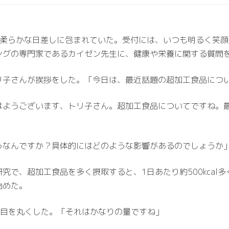
Rは、朝の柔らかな日差しに包まれていた。受付には、いつも明るく
ングの専門家であるカイゼン先生に、健康や栄養に関する質問
リ子さんが挨拶をした。「今日は、最近話題の超加工食品につ
はようございます、トリ子さん。超加工食品についてですね。
うなんですか？具体的にはどのような影響があるのでしょうか
究で、超加工食品を多く摂取すると、1日あたり約500kcal
始めた。
子で目を丸くした。「それはかなりの量ですね」