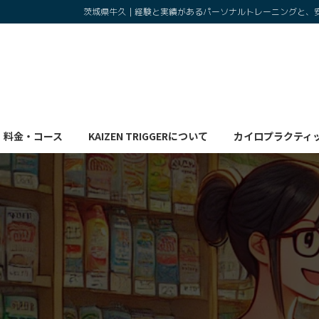
コ
ナ
茨城県牛久｜経験と実績があるパーソナルトレーニングと、
ン
ビ
テ
ゲ
ン
ー
ツ
シ
へ
ョ
ス
ン
キ
に
料金・コース
KAIZEN TRIGGERについて
カイロプラクティ
ッ
移
プ
動