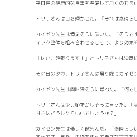
平日用の健康的な食事を準備しておくのも良
トリ子さんは目を輝かせた。「それは素晴ら
カイゼン先生は満足そうに頷いた。「そうで
ィック整体を組み合わせることで、より効果
「はい、頑張ります！」とトリ子さんは決意
その日の夕方、トリ子さんは帰り際にカイゼ
カイゼン先生は興味深そうに尋ねた。「何で
トリ子さんは少し恥ずかしそうに言った。「
甘さはどうしたらいいでしょうか？」
カイゼン先生は優しく微笑んだ。「素晴らし
すめです。また、果物を使って自然な甘さを