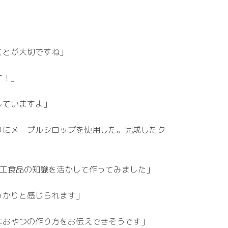
ことが大切ですね」
す！」
していますよ」
りにメープルシロップを使用した。完成したク
超加工食品の知識を活かして作ってみました」
っかりと感じられます」
なおやつの作り方をお伝えできそうです」