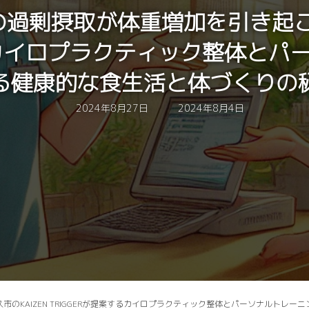
の過剰摂取が体重増加を引き起こ
するカイロプラクティック整体とパ
る健康的な食生活と体づくりの
最
2024年8月27日
2024年8月4日
終
更
新
日
時
:
市のKAIZEN TRIGGERが提案するカイロプラクティック整体とパーソナルトレ