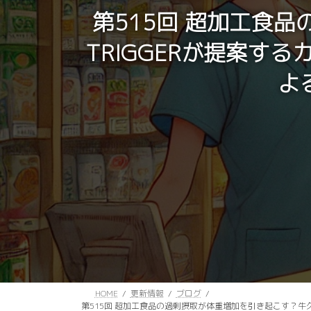
第515回 超加工食品
TRIGGERが提案
よ
HOME
更新情報
ブログ
第515回 超加工食品の過剰摂取が体重増加を引き起こす？牛久