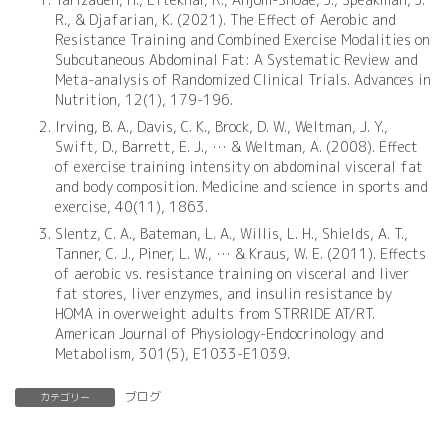
R., & Djafarian, K. (2021). The Effect of Aerobic and
Resistance Training and Combined Exercise Modalities on
Subcutaneous Abdominal Fat: A Systematic Review and
Meta-analysis of Randomized Clinical Trials. Advances in
Nutrition, 12(1), 179-196.
Irving, B. A., Davis, C. K., Brock, D. W., Weltman, J. Y.,
Swift, D., Barrett, E. J., … & Weltman, A. (2008). Effect
of exercise training intensity on abdominal visceral fat
and body composition. Medicine and science in sports and
exercise, 40(11), 1863.
Slentz, C. A., Bateman, L. A., Willis, L. H., Shields, A. T.,
Tanner, C. J., Piner, L. W., … & Kraus, W. E. (2011). Effects
of aerobic vs. resistance training on visceral and liver
fat stores, liver enzymes, and insulin resistance by
HOMA in overweight adults from STRRIDE AT/RT.
American Journal of Physiology-Endocrinology and
Metabolism, 301(5), E1033-E1039.
ブログ
カテゴリー