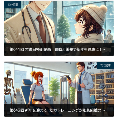
前の記事
第641回 大晦日特別企画：運動と栄養で新年を健康に！牛久市KAIZEN TRIGGERが提案する、最新研究に基づく体組成改善アプローチ
2024年12月31日
次の記事
第643回 新年を迎えて: 筋力トレーニングが脂肪組織の代謝を変える驚きの効果 - 牛久市KAIZEN TRIGGERからの健康情報