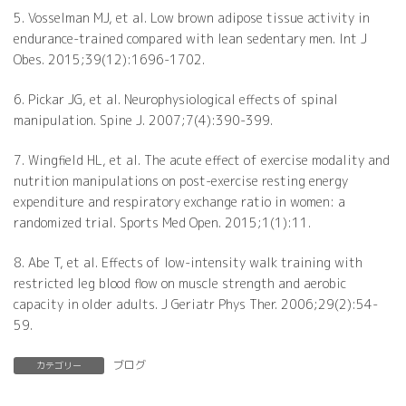
5. Vosselman MJ, et al. Low brown adipose tissue activity in
endurance-trained compared with lean sedentary men. Int J
Obes. 2015;39(12):1696-1702.
6. Pickar JG, et al. Neurophysiological effects of spinal
manipulation. Spine J. 2007;7(4):390-399.
7. Wingfield HL, et al. The acute effect of exercise modality and
nutrition manipulations on post-exercise resting energy
expenditure and respiratory exchange ratio in women: a
randomized trial. Sports Med Open. 2015;1(1):11.
8. Abe T, et al. Effects of low-intensity walk training with
restricted leg blood flow on muscle strength and aerobic
capacity in older adults. J Geriatr Phys Ther. 2006;29(2):54-
59.
ブログ
カテゴリー