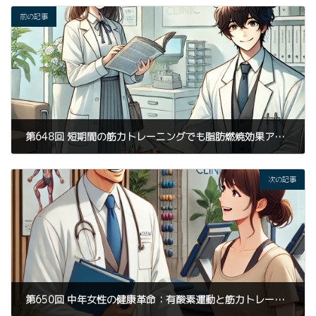
前の記事
第648回 短期間の筋力トレーニングでも脂肪燃焼効果アリ！ 牛久市KAIZEN TRIGGERのカイロプラクティック整体とパーソナルトレーニングで健康的な体づくりを
2025年1月8日
次の記事
第650回 中年女性の健康革命：有酸素運動と筋力トレーニングの相乗効果 - KAIZEN TRIGGERが提案する牛久市発の最新アプローチ