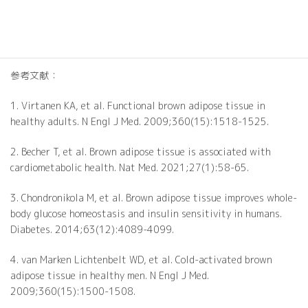
健康増進の新たな扉を開くカギは、あなたの手の中にあります。
KAIZEN TRIGGERで、あなたの健康革命を始めてみませんか？お待
ちしております。
参考文献：
1. Virtanen KA, et al. Functional brown adipose tissue in
healthy adults. N Engl J Med. 2009;360(15):1518-1525.
2. Becher T, et al. Brown adipose tissue is associated with
cardiometabolic health. Nat Med. 2021;27(1):58-65.
3. Chondronikola M, et al. Brown adipose tissue improves whole-
body glucose homeostasis and insulin sensitivity in humans.
Diabetes. 2014;63(12):4089-4099.
4. van Marken Lichtenbelt WD, et al. Cold-activated brown
adipose tissue in healthy men. N Engl J Med.
2009;360(15):1500-1508.