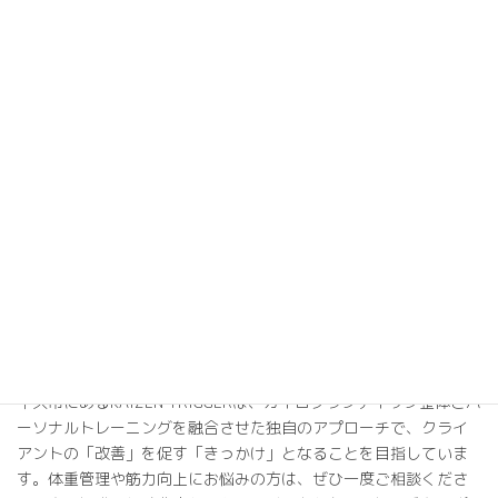
達成をサポートします。
カイロプラクティック整体とパーソナルトレーニングの組み合わ
せは、単なる体重管理や筋力向上以上の効果をもたらす可能性が
あります。体の構造的なバランスを整えながら、適切な運動刺激
を与えることで、より効果的かつ持続可能な身体の改善が期待で
きます。
KAIZEN TRIGGERでは、これらの最新の研究知見を踏まえつつ、
個々のクライアントに最適なアプローチを提供しています。ケト
ジェニックダイエットが適している場合もあれば、より伝統的な
栄養アプローチが適している場合もあります。重要なのは、各個
人の目標、体質、生活スタイルに合わせて、最適な方法を選択
し、継続的にサポートすることです。
牛久市にあるKAIZEN TRIGGERは、カイロプラクティック整体とパ
ーソナルトレーニングを融合させた独自のアプローチで、クライ
アントの「改善」を促す「きっかけ」となることを目指していま
す。体重管理や筋力向上にお悩みの方は、ぜひ一度ご相談くださ