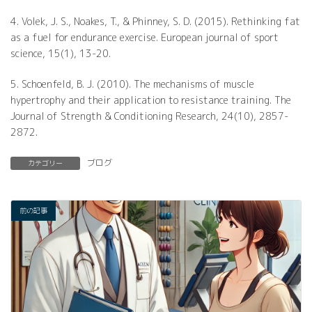
4. Volek, J. S., Noakes, T., & Phinney, S. D. (2015). Rethinking fat
as a fuel for endurance exercise. European journal of sport
science, 15(1), 13-20.
5. Schoenfeld, B. J. (2010). The mechanisms of muscle
hypertrophy and their application to resistance training. The
Journal of Strength & Conditioning Research, 24(10), 2857-
2872.
ブログ
カテゴリー
前の記事