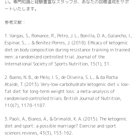
い。専門知識と経験豊富なスタッフが、あなたの目標達成をサポ
ートいたします。
参考文献：
1. Vargas, S., Romance, R., Petro, J. L., Bonilla, D. A., Galancho, I.,
Espinar, S., ... & Benítez-Porres, J. (2018). Efficacy of ketogenic
diet on body composition during resistance training in trained
men: a randomized controlled trial. Journal of the
International Society of Sports Nutrition, 15(1), 31.
2. Bueno, N. B., de Melo, I. S., de Oliveira, S. L., & da Rocha
Ataide, T. (2013). Very-low-carbohydrate ketogenic diet v. low-
fat diet for long-term weight loss: a meta-analysis of
randomised controlled trials. British Journal of Nutrition,
110(7), 1178-1187.
3. Paoli, A., Bianco, A., & Grimaldi, K. A. (2015). The ketogenic
diet and sport: a possible marriage?. Exercise and sport
sciences reviews, 43(3), 153-162.