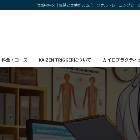
コ
ナ
茨城県牛久｜経験と実績があるパーソナルトレーニングと、
ン
ビ
テ
ゲ
ン
ー
ツ
シ
へ
ョ
ス
ン
キ
に
料金・コース
KAIZEN TRIGGERについて
カイロプラクティ
ッ
移
プ
動