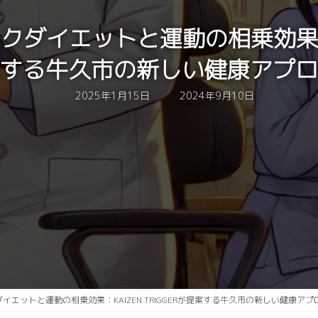
クダイエットと運動の相乗効果：KA
する牛久市の新しい健康アプロ
最
2025年1月15日
2024年9月10日
終
更
新
日
時
:
ダイエットと運動の相乗効果：KAIZEN TRIGGERが提案する牛久市の新しい健康アプ