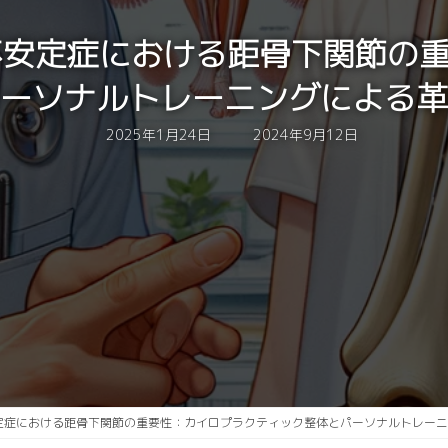
節不安定症における距骨下関節の
ーソナルトレーニングによる革
最
2025年1月24日
2024年9月12日
終
更
新
日
時
:
安定症における距骨下関節の重要性：カイロプラクティック整体とパーソナルトレー