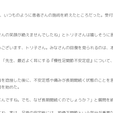
の診療室で、いつものように患者さんの施術を終えたところだった。
さんの笑顔が絶えませんでしたね」とトリ子さんは嬉しそうに
うございます、トリ子さん。みなさんの回復を見られるのは、
、「先生、最近よく耳にする『慢性足関節不安定症』について
首を捻挫した後に、不安定感や痛みが長期間続く状態のことを
明を始めた。
なんですね。でも、なぜ長期間続くのでしょうか？」と質問を
すね。実は、足首の安定性には、距骨下関節という部分が重要