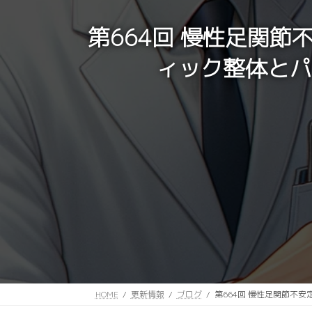
第664回 慢性足関
ィック整体とパ
HOME
更新情報
ブログ
第664回 慢性足関節不