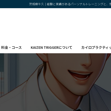
コ
ナ
茨城県牛久｜経験と実績があるパーソナルトレーニングと、
ン
ビ
テ
ゲ
ン
ー
ツ
シ
へ
ョ
ス
ン
キ
に
料金・コース
KAIZEN TRIGGERについて
カイロプラクティ
ッ
移
プ
動