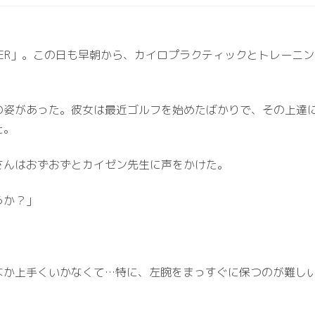
RIGGER」。この日も早朝から、カイロプラクティックとトレー
の姿があった。彼女は最近ゴルフを始めたばかりで、その上達
た。
さんはおずおずとカイゼン先生に声をかけた。
うか？」
なか上手くいかなくて…特に、左腕をまっすぐに保つのが難し