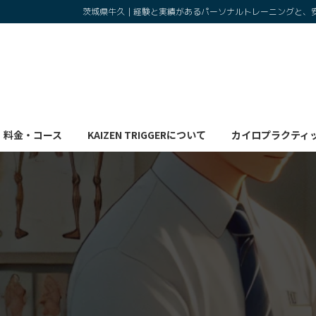
コ
ナ
茨城県牛久｜経験と実績があるパーソナルトレーニングと、
ン
ビ
テ
ゲ
ン
ー
ツ
シ
へ
ョ
ス
ン
キ
に
料金・コース
KAIZEN TRIGGERについて
カイロプラクティ
ッ
移
プ
動