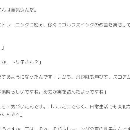
さんは意気込んだ。
にトレーニングに励み、徐々にゴルフスイングの改善を実感し
！」
すか、トリ子さん？」
保てるようになったんです！しかも、飛距離も伸びて、スコアが
は素晴らしいですね。努力が実を結んだようですね」
ことに気づいたんです。ゴルフだけでなく、日常生活でも変化
ったんです」
そうですか。実は、それこそがトレーニングの真の効果なんで