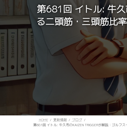
第681回 イトル: 牛
る二頭筋・三頭筋比率
HOME
更新情報
ブログ
第681回 イトル: 牛久市のKAIZEN TRIGGERが解