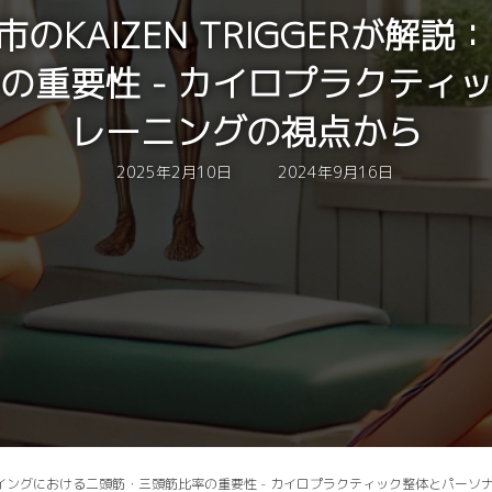
久市のKAIZEN TRIGGERが
の重要性 - カイロプラクティ
レーニングの視点から
最
2025年2月10日
2024年9月16日
終
更
新
日
時
:
説：ゴルフスイングにおける二頭筋・三頭筋比率の重要性 - カイロプラクティック整体とパ