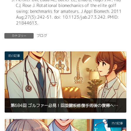
CJ, Rose J. Rotational biomechanics of the elite golf
swing: benchmarks for amateurs. J Appl Biomech. 2011
Aug;27(3):242-51. doi: 10.1123/jab.27.3.242. PMID:
21844613.
ブログ
カテゴリー
前の記事
第684回 ゴルファー必見！回旋腱板修復手術後の復帰への道 - KAIZEN TRIGGERが提案するカイロプラクティックとトレーニングアプローチ
2025年3月15日
次の記事