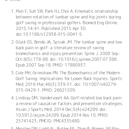
Mun F, Suh SW, Park HJ, Choi A. Kinematic relationship
between rotation of lumbar spine and hip joints during
golf swing in professional golfers. Biomed Eng Online.
2015;14:41. Published 2015 Apr 30.
doi:10.1186/s12938-015-0041-5
Gluck GS, Bendo JA, Spivak JM. The lumbar spine and low
back pain in golf: a literature review of swing
biomechanics and injury prevention. Spine J. 2008 Sep-
Oct;8(5):778-88. doi: 10.1016/j.spinee.2007.07.388.
Epub 2007 Sep 18. PMID: 17880937.
Cole MH, Grimshaw PN. The Biomechanics of the Modern
Golf Swing: Implications for Lower Back Injuries. Sports
Med. 2016 Mar;46(3):339-51. doi: 10.1007/s40279-
015-0429-1. PMID: 26621209.
Lindsay DM, Vandervoort AA. Golf-related low back pain:
a review of causative factors and prevention strategies.
Asian J Sports Med. 2014 Dec;5(4):e24289. doi:
10.5812/asjsm.24289. Epub 2014 Nov 10. PMID:
25741423; PMCID: PMC4335480.
Meister DW, Ladd AL, Butler EE, Zhao B, Rogers AP, Ray