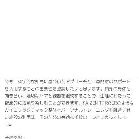
適化します。一方、パーソナルトレーニングでは、個々のニーズ
や目標に合わせた具体的なトレーニングプログラムを提供し、筋
力や柔軟性の向上を図ります。
KAIZEN TRIGGERのような施設では、これらのサービスを一元的に
受けられるだけでなく、栄養指導やキネシオテーピングケアなど
も含めた包括的なサポートを受けることができます。このような
総合的なアプローチにより、ゴルフのパフォーマンス向上と身体
の健康維持を同時に達成することが可能となります。
最後に、ゴルフに限らず、どのようなスポーツや身体活動におい
ても、科学的な知見に基づいたアプローチと、専門家のサポート
を活用することの重要性を強調したいと思います。自身の身体と
向き合い、適切なケアと練習を継続することで、生涯にわたって
健康的に活動を楽しむことができます。KAIZEN TRIGGERのような
カイロプラクティック整体とパーソナルトレーニングを融合させ
た施設の利用は、そのための有効な手段の一つといえるでしょ
う。
参考文献：