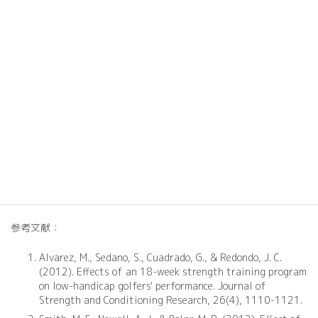
牛久市のKAIZEN TRIGGERは、これらのポイントを押さえた科学的
なアプローチで、ゴルファーの皆様のパフォーマンス向上をサポ
ートします。ゴルフを愛する全ての方々に、カイロプラクティッ
ク整体とパーソナルトレーニングの融合がもたらす効果を体験し
ていただきたいと思います。
最後に、ゴルフパフォーマンスの向上は、単に技術練習だけでは
達成できません。全身のコンディショニングと、それを支える科
学的なアプローチが不可欠です。KAIZEN TRIGGERは、最新の研究
結果と豊富な経験を基に、皆様のゴルフライフをより充実したも
のにするお手伝いをいたします。ぜひ一度、カイロプラクティッ
ク整体とパーソナルトレーニングの融合がもたらす効果を、ご自
身の身体で体験してみてください。
参考文献：
Alvarez, M., Sedano, S., Cuadrado, G., & Redondo, J. C.
(2012). Effects of an 18-week strength training program
on low-handicap golfers' performance. Journal of
Strength and Conditioning Research, 26(4), 1110-1121.