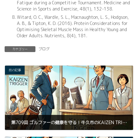
Fatigue during a Competitive Tournament. Medicine and
Science in Sports and Exercise, 48(1), 132-138.
Witard, O. C., Wardle, S. L., Macnaughton, L. S., Hodgson,
A. B., & Tipton, K. D. (2016). Protein Considerations for
Optimising Skeletal Muscle Mass in Healthy Young and
Older Adults. Nutrients, 8(4), 181.
ブログ
カテゴリー
前の記事
第709回 ゴルファーの健康を守る！牛久市のKAIZEN TRIGGERが提案するカイロプラクティック整体とパーソナルトレーニングの融合
2025年4月9日