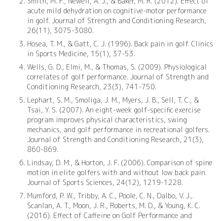
Smith, M. F., Newell, A. J., & Baker, M. R. (2012). Effect of
acute mild dehydration on cognitive-motor performance
in golf. Journal of Strength and Conditioning Research,
26(11), 3075-3080.
Hosea, T. M., & Gatt, C. J. (1996). Back pain in golf. Clinics
in Sports Medicine, 15(1), 37-53.
Wells, G. D., Elmi, M., & Thomas, S. (2009). Physiological
correlates of golf performance. Journal of Strength and
Conditioning Research, 23(3), 741-750.
Lephart, S. M., Smoliga, J. M., Myers, J. B., Sell, T. C., &
Tsai, Y. S. (2007). An eight-week golf-specific exercise
program improves physical characteristics, swing
mechanics, and golf performance in recreational golfers.
Journal of Strength and Conditioning Research, 21(3),
860-869.
Lindsay, D. M., & Horton, J. F. (2006). Comparison of spine
motion in elite golfers with and without low back pain.
Journal of Sports Sciences, 24(12), 1219-1228.
Mumford, P. W., Tribby, A. C., Poole, C. N., Dalbo, V. J.,
Scanlan, A. T., Moon, J. R., Roberts, M. D., & Young, K. C.
(2016). Effect of Caffeine on Golf Performance and