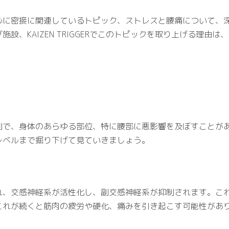
心に密接に関連しているトピック、ストレスと腰痛について、
設、KAIZEN TRIGGERでこのトピックを取り上げる理由
。
刻で、身体のあらゆる部位、特に腰部に悪影響を及ぼすことが
レベルまで掘り下げて見ていきましょう。
れ、交感神経系が活性化し、副交感神経系が抑制されます。こ
これが続くと筋肉の疲労や硬化、痛みを引き起こす可能性があ