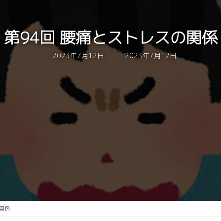
第94回 腰痛とストレスの関係
最
2023年7月12日
2023年7月12日
終
更
新
日
時
:
関係