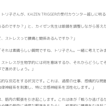
子さんが、KAIZEN TRIGGERの受付カウンター越しに明
あるのですか？」と、カイゼン先生は眼鏡を調整しながら答え
ど、ストレスって腰痛と関係あるんですか？」
「それは素晴らしい質問ですね、トリ子さん。一緒に考えてみ
、ストレスが生物学的には何を意味するか、それからどうして
序で進めましょう。」
応的な反応をする状況です。これは、過度の仕事、感情的な問
自律神経系を刺激し、特に交感神経系を活性化します。」
は、筋肉の緊張を引き起こします。これは体が「戦うか逃げる
中や腰の筋肉に過度な緊張をもたらし、結果的に腰痛を引き起