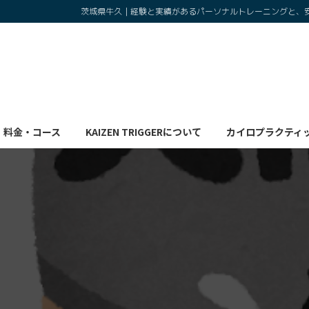
コ
ナ
茨城県牛久｜経験と実績があるパーソナルトレーニングと、
ン
ビ
テ
ゲ
ン
ー
ツ
シ
へ
ョ
ス
ン
キ
に
料金・コース
KAIZEN TRIGGERについて
カイロプラクティ
ッ
移
プ
動